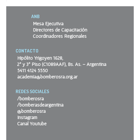
ANB
Mesa Ejecutiva
Directores de Capacitación
Coordinadores Regionales
CONTACTO
Hipólito Yrigoyen 1628,
2º y 3º Piso (C1089AAF), Bs. As. – Argentina
5411 4124 5550
academia@bomberosra.org.ar
REDES SOCIALES
/bomberosra
/bomberasdeargentina
@bomberosra
Instagram
Canal Youtube