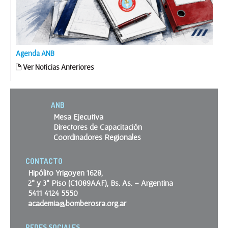
Agenda ANB
Ver Noticias Anteriores
ANB
Mesa Ejecutiva
Directores de Capacitación
Coordinadores Regionales
CONTACTO
Hipólito Yrigoyen 1628,
2º y 3º Piso (C1089AAF), Bs. As. – Argentina
5411 4124 5550
academia@bomberosra.org.ar
REDES SOCIALES