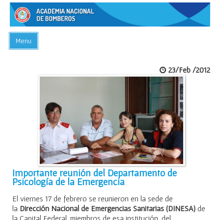
Menu
INICIO
23/Feb /2012
ACADEMIA
PREGUNTAS FRECUENTES
BIBLIOTECA
EVENTOS
CONTACTO
Importante reunión del Departamento de
Psicología de la Emergencia
El viernes 17 de febrero se reunieron en la sede de
la
Dirección Nacional de Emergencias Sanitarias (DINESA)
de
la Capital Federal, miembros de esa institución, del