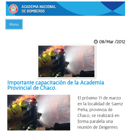
Menu
INICIO
08/Mar /2012
ACADEMIA
PREGUNTAS FRECUENTES
BIBLIOTECA
EVENTOS
Importante capacitación de la Academia
Provincial de Chaco.
CONTACTO
El próximo 11 de marzo
en la localidad de Saenz
Peña, provincia de
Chaco, se realizará en
forma paralela una
reunión de Dirigentes