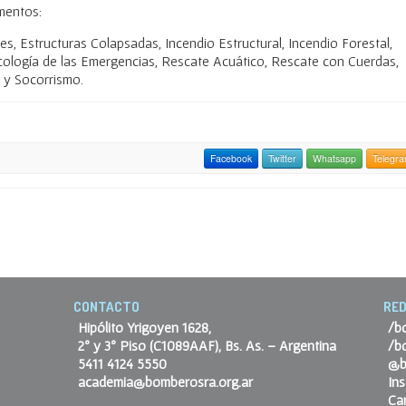
mentos:
, Estructuras Colapsadas, Incendio Estructural, Incendio Forestal,
icología de las Emergencias, Rescate Acuático, Rescate con Cuerdas,
 y Socorrismo.
Facebook
Twitter
Whatsapp
Telegr
CONTACTO
RED
Hipólito Yrigoyen 1628,
/b
2º y 3º Piso (C1089AAF), Bs. As. – Argentina
/b
5411 4124 5550
@b
academia@bomberosra.org.ar
In
Ca