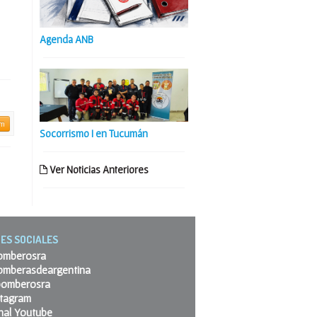
Agenda ANB
am
Socorrismo I en Tucumán
Ver Noticias Anteriores
ES SOCIALES
omberosra
omberasdeargentina
omberosra
stagram
nal Youtube