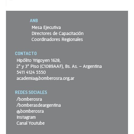
ANB
Mesa Ejecutiva
Directores de Capacitación
Coordinadores Regionales
CONTACTO
Hipólito Yrigoyen 1628,
2º y 3º Piso (C1089AAF), Bs. As. – Argentina
5411 4124 5550
academia@bomberosra.org.ar
REDES SOCIALES
/bomberosra
/bomberasdeargentina
@bomberosra
Instagram
Canal Youtube