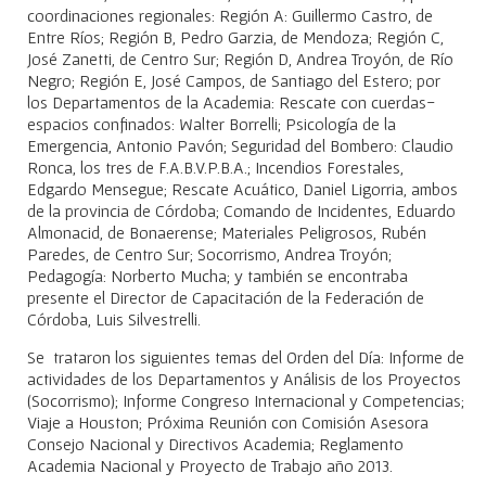
coordinaciones regionales: Región A: Guillermo Castro, de
Entre Ríos; Región B, Pedro Garzia, de Mendoza; Región C,
José Zanetti, de Centro Sur; Región D, Andrea Troyón, de Río
Negro; Región E, José Campos, de Santiago del Estero; por
los Departamentos de la Academia: Rescate con cuerdas-
espacios confinados: Walter Borrelli; Psicología de la
Emergencia, Antonio Pavón; Seguridad del Bombero: Claudio
Ronca, los tres de F.A.B.V.P.B.A.; Incendios Forestales,
Edgardo Mensegue; Rescate Acuático, Daniel Ligorria, ambos
de la provincia de Córdoba; Comando de Incidentes, Eduardo
Almonacid, de Bonaerense; Materiales Peligrosos, Rubén
Paredes, de Centro Sur; Socorrismo, Andrea Troyón;
Pedagogía: Norberto Mucha; y también se encontraba
presente el Director de Capacitación de la Federación de
Córdoba, Luis Silvestrelli.
Se trataron los siguientes temas del Orden del Día: Informe de
actividades de los Departamentos y Análisis de los Proyectos
(Socorrismo); Informe Congreso Internacional y Competencias;
Viaje a Houston; Próxima Reunión con Comisión Asesora
Consejo Nacional y Directivos Academia; Reglamento
Academia Nacional y Proyecto de Trabajo año 2013.