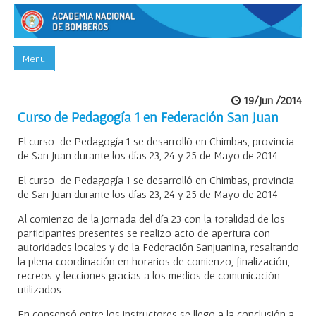
Menu
INICIO
19/Jun /2014
ACADEMIA
Curso de Pedagogía 1 en Federación San Juan
PREGUNTAS FRECUENTES
El curso de Pedagogía 1 se desarrolló en Chimbas, provincia
de San Juan durante los días 23, 24 y 25 de Mayo de 2014
BIBLIOTECA
El curso de Pedagogía 1 se desarrolló en Chimbas, provincia
EVENTOS
de San Juan durante los días 23, 24 y 25 de Mayo de 2014
CONTACTO
Al comienzo de la jornada del día 23 con la totalidad de los
participantes presentes se realizo acto de apertura con
autoridades locales y de la Federación Sanjuanina, resaltando
la plena coordinación en horarios de comienzo, finalización,
recreos y lecciones gracias a los medios de comunicación
utilizados.
En consensó entre los instructores se llego a la conclusión a