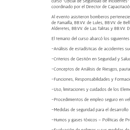
curso “Oficial de Seguridad de Incidentes
coordinado por el Director de Capacitació
Al evento asistieron bomberos pertenecien
de Famailla, BB.VV. de Lules, BB.VV. de Bell
Alderetes, BB.VV. de Las Talitas y BB.VV. 
El temario del curso abarcó los siguientes
-Análisis de estadísticas de accidentes s
-Criterios de Gestión en Seguridad y Sal
-Conceptos de Análisis de Riesgos, paut
-Funciones, Responsabilidades y Formació
-Uso, limitaciones y cuidados de los Ele
-Procedimientos de empleo seguro en veh
-Medidas de seguridad para el desarrollo 
-Humos y gases tóxicos – Políticas de Pr
-Evaluación de peligros y sus medidas de 