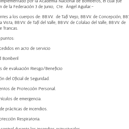
” implementado por la Academia Nacional de Bomberos, el cual fue
n de la Federación 3 de Junio, Cte. Ángel Aguilar.-
tes a los cuerpos de: BB.VV. de Tafí Viejo, BB.VV. de Concepción, BB.
a Vista, BB.VV. de Tafí del Valle, BB.VV. de Colalao del Valle, BB.VV. de
De Trancas.
 puntos:
ucedidos en acto de servicio
ud Bomberil
as de evaluación Riesgo/Beneficio
n del Oficial de Seguridad.
mentos de Protección Personal.
ículos de emergencia.
de prácticas de incendios.
otección Respiratoria.
control durante los incendios estructurales.