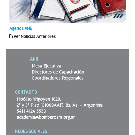
Agenda ANB
Ver Noticias Anteriores
ANB
Mesa Ejecutiva
Directores de Capacitación
Coordinadores Regionales
CONTACTO
Hipólito Yrigoyen 1628,
2º y 3º Piso (C1089AAF), Bs. As. – Argentina
5411 4124 5550
academia@bomberosra.org.ar
REDES SOCIALES