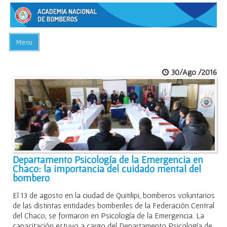
Menu
INICIO
30/Ago /2016
ACADEMIA
PREGUNTAS FRECUENTES
BIBLIOTECA
EVENTOS
CONTACTO
Departamento Psicología de la Emergencia en
Chaco: la importancia del cuidado mental del
bombero
El 13 de agosto en la ciudad de Quitilipi, bomberos voluntarios
de las distintas entidades bomberiles de la Federación Central
del Chaco, se formaron en Psicología de la Emergencia. La
capacitación estuvo a cargo del Departamento Psicología de