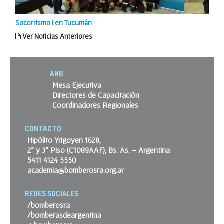
Socorrismo I en Tucumán
Ver Noticias Anteriores
ANB
Mesa Ejecutiva
Directores de Capacitación
Coordinadores Regionales
CONTACTO
Hipólito Yrigoyen 1628,
2º y 3º Piso (C1089AAF), Bs. As. – Argentina
5411 4124 5550
academia@bomberosra.org.ar
REDES SOCIALES
/bomberosra
/bomberasdeargentina