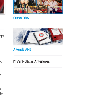
Curso OBA
ejo
Agenda ANB
Ver Noticias Anteriores
 y
n
s
de