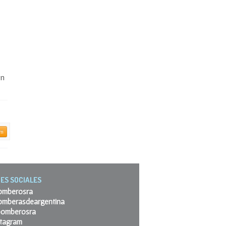
ón
am
ES SOCIALES
omberosra
omberasdeargentina
omberosra
stagram