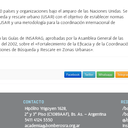
 países y organizaciones bajo el amparo de las Naciones Unidas. Se
eda y rescate urbano (USAR) con el objetivo de establecer normas
 USAR y una metodología para la coordinación internacional de
 las Guías de INSARAG, aprobadas por la Asamblea General de las
el 2002, sobre el «Fortalecimiento de la Eficacia y de la Coordinaci
raciones de Búsqueda y Rescate en Zonas Urbanas».
Facebook
Twitter
Whatsapp
Telegr
CONTACTO
RED
Hipólito Yrigoyen 1628,
/b
2º y 3º Piso (C1089AAF), Bs. As. – Argentina
/b
5411 4124 5550
@b
academia@bomberosra.org.ar
In