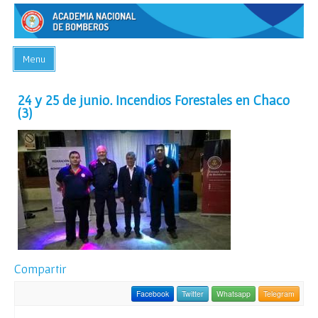
Menu
INICIO
24 y 25 de junio. Incendios Forestales en Chaco
(3)
ACADEMIA
PREGUNTAS FRECUENTES
BIBLIOTECA
EVENTOS
CONTACTO
Compartir
Facebook
Twitter
Whatsapp
Telegram