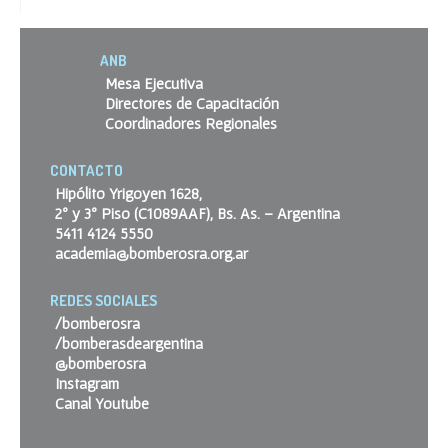
ANB
Mesa Ejecutiva
Directores de Capacitación
Coordinadores Regionales
CONTACTO
Hipólito Yrigoyen 1628,
2º y 3º Piso (C1089AAF), Bs. As. – Argentina
5411 4124 5550
academia@bomberosra.org.ar
REDES SOCIALES
/bomberosra
/bomberasdeargentina
@bomberosra
Instagram
Canal Youtube