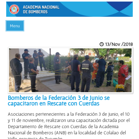
Menu
INICIO
13/Nov /2018
ACADEMIA
PREGUNTAS FRECUENTES
BIBLIOTECA
EVENTOS
CONTACTO
Bomberos de la Federación 3 de Junio se
capacitaron en Rescate con Cuerdas
Asociaciones pertenecientes a la Federación 3 de Junio, el 10
y 11 de noviembre, realizaron una capacitación dictada por el
Departamento de Rescate con Cuerdas de la Academia
Nacional de Bomberos (ANB) en la localidad de Colalao del
Valle, provincia de Tucumán.