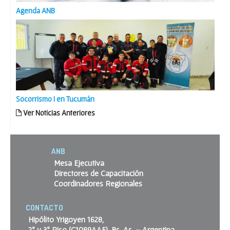
Agenda ANB
Socorrismo I en Tucumán
Ver Noticias Anteriores
ANB
Mesa Ejecutiva
Directores de Capacitación
Coordinadores Regionales
CONTACTO
Hipólito Yrigoyen 1628,
2º y 3º Piso (C1089AAF), Bs. As. – Argentina