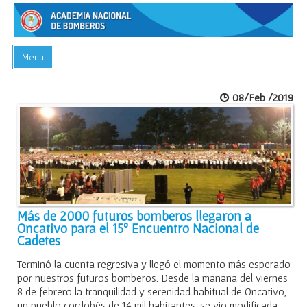
Menu
INICIO
08/Feb /2019
ACADEMIA
PREGUNTAS FRECUENTES
BIBLIOTECA
EVENTOS
CONTACTO
Más de 2000 futuros bomberos llegaron a
Oncativo para el 15º Encuentro Nacional de
Cadetes
Terminó la cuenta regresiva y llegó el momento más esperado
por nuestros futuros bomberos. Desde la mañana del viernes
8 de febrero la tranquilidad y serenidad habitual de Oncativo,
un pueblo cordobés de 14 mil habitantes, se vio modificada