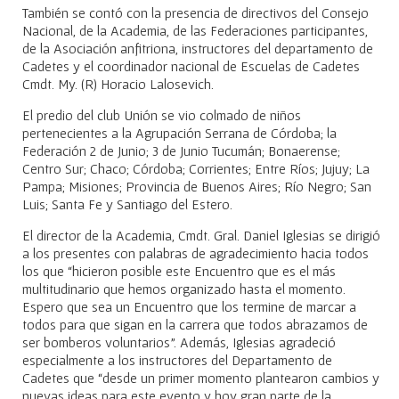
También se contó con la presencia de directivos del Consejo
Nacional, de la Academia, de las Federaciones participantes,
de la Asociación anfitriona, instructores del departamento de
Cadetes y el coordinador nacional de Escuelas de Cadetes
Cmdt. My. (R) Horacio Lalosevich.
El predio del club Unión se vio colmado de niños
pertenecientes a la Agrupación Serrana de Córdoba; la
Federación 2 de Junio; 3 de Junio Tucumán; Bonaerense;
Centro Sur; Chaco; Córdoba; Corrientes; Entre Ríos; Jujuy; La
Pampa; Misiones; Provincia de Buenos Aires; Río Negro; San
Luis; Santa Fe y Santiago del Estero.
El director de la Academia, Cmdt. Gral. Daniel Iglesias se dirigió
a los presentes con palabras de agradecimiento hacia todos
los que “hicieron posible este Encuentro que es el más
multitudinario que hemos organizado hasta el momento.
Espero que sea un Encuentro que los termine de marcar a
todos para que sigan en la carrera que todos abrazamos de
ser bomberos voluntarios”. Además, Iglesias agradeció
especialmente a los instructores del Departamento de
Cadetes que “desde un primer momento plantearon cambios y
nuevas ideas para este evento y hoy gran parte de la