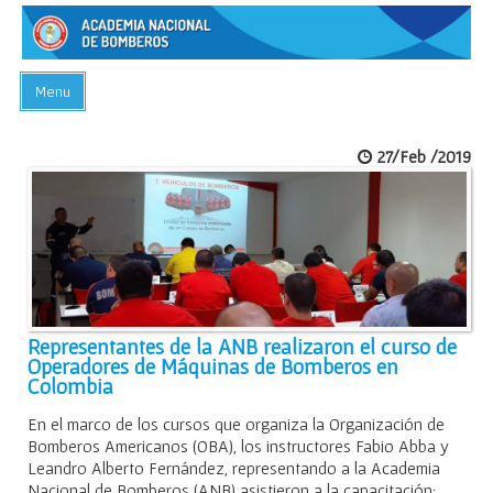
Menu
INICIO
27/Feb /2019
ACADEMIA
PREGUNTAS FRECUENTES
BIBLIOTECA
EVENTOS
CONTACTO
Representantes de la ANB realizaron el curso de
Operadores de Máquinas de Bomberos en
Colombia
En el marco de los cursos que organiza la Organización de
Bomberos Americanos (OBA), los instructores Fabio Abba y
Leandro Alberto Fernández, representando a la Academia
Nacional de Bomberos (ANB) asistieron a la capacitación: