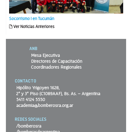
Socorrismo I en Tucumán
Ver Noticias Anteriores
ANB
Mesa Ejecutiva
Directores de Capacitación
Coordinadores Regionales
CONTACTO
Hipólito Yrigoyen 1628,
2º y 3º Piso (C1089AAF), Bs. As. – Argentina
5411 4124 5550
academia@bomberosra.org.ar
REDES SOCIALES
/bomberosra
/bomberasdeargentina