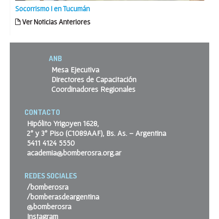
Socorrismo I en Tucumán
Ver Noticias Anteriores
ANB
Mesa Ejecutiva
Directores de Capacitación
Coordinadores Regionales
CONTACTO
Hipólito Yrigoyen 1628,
2º y 3º Piso (C1089AAF), Bs. As. – Argentina
5411 4124 5550
academia@bomberosra.org.ar
REDES SOCIALES
/bomberosra
/bomberasdeargentina
@bomberosra
Instagram