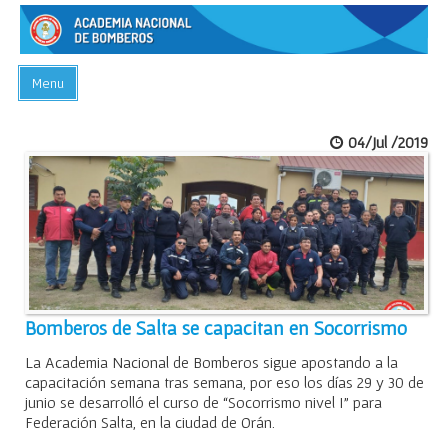
Menu
INICIO
04/Jul /2019
ACADEMIA
PREGUNTAS FRECUENTES
BIBLIOTECA
EVENTOS
CONTACTO
Bomberos de Salta se capacitan en Socorrismo
La Academia Nacional de Bomberos sigue apostando a la
capacitación semana tras semana, por eso los días 29 y 30 de
junio se desarrolló el curso de “Socorrismo nivel I” para
Federación Salta, en la ciudad de Orán.