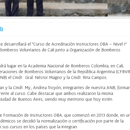
li
e desarrollará el “Curso de Acreditación Instructores OBA – Nivel I”
Bomberos Voluntarios de Cali junto a Organización de Bomberos
ndrá lugar en la Academia Nacional de Bomberos Colombia, en Cali,
eraciones de Bomberos Voluntarios de la República Argentina (CFBV
NB) el Cmdt. Gral. Néstor Magno y la Cmdt. Rita Campos.
n y la Cmdt. My., Andrea Troyón, integrantes de nuestra ANB, forma
frente al curso. Cabe destacar que ambos realizaron la misma
ciudad de Buenos Aires, siendo muy meritorio que hoy estén
 de Formación de Instructores OBA, que comenzó en 2013 donde, en u
démicos se decidió la normalización o certificación por parte de la
n sus cursos en los países que la integran.