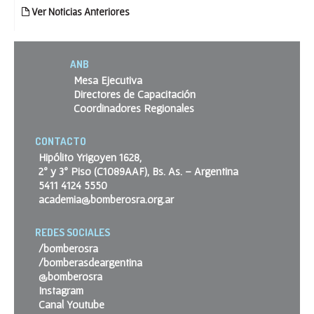
Ver Noticias Anteriores
ANB
Mesa Ejecutiva
Directores de Capacitación
Coordinadores Regionales
CONTACTO
Hipólito Yrigoyen 1628,
2º y 3º Piso (C1089AAF), Bs. As. – Argentina
5411 4124 5550
academia@bomberosra.org.ar
REDES SOCIALES
/bomberosra
/bomberasdeargentina
@bomberosra
Instagram
Canal Youtube