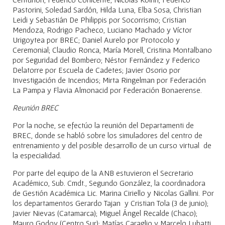
Pastorini, Soledad Sardón, Hilda Luna, Elba Sosa, Christian
Leidi y Sebastián De Philippis por Socorrismo; Cristian
Mendoza, Rodrigo Pacheco, Luciano Machado y Víctor
Urigoytea por BREC; Daniel Aurelo por Protocolo y
Ceremonial; Claudio Ronca, María Morell, Cristina Montalbano
por Seguridad del Bombero; Néstor Fernández y Federico
Delatorre por Escuela de Cadetes; Javier Osorio por
Investigación de Incendios; Mirta Ringelman por Federación
La Pampa y Flavia Almonacid por Federación Bonaerense.
Reunión BREC
Por la noche, se efectúo la reunión del Departamenti de
BREC, donde se habló sobre los simuladores del centro de
entrenamiento y del posible desarrollo de un curso virtual de
la especialidad.
Por parte del equipo de la ANB estuvieron el Secretario
Académico, Sub. Cmdt., Segundo González, la coordinadora
de Gestión Académica Lic. Marina Ciriello y Nicolas Gallini. Por
los departamentos Gerardo Tajan y Cristian Tola (3 de junio);
Javier Nievas (Catamarca); Miguel Ángel Recalde (Chaco);
Mauro Godoy (Centro Sur); Matías Caraglio y Marcelo Lubatti