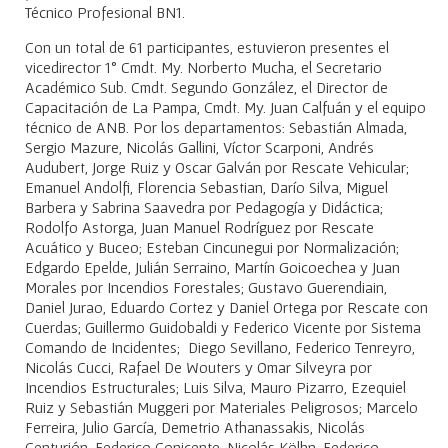
Técnico Profesional BN1.
Con un total de 61 participantes, estuvieron presentes el
vicedirector 1° Cmdt. My. Norberto Mucha, el Secretario
Académico Sub. Cmdt. Segundo González, el Director de
Capacitación de La Pampa, Cmdt. My. Juan Calfuán y el equipo
técnico de ANB. Por los departamentos: Sebastián Almada,
Sergio Mazure, Nicolás Gallini, Víctor Scarponi, Andrés
Audubert, Jorge Ruiz y Oscar Galván por Rescate Vehicular;
Emanuel Andolfi, Florencia Sebastian, Darío Silva, Miguel
Barbera y Sabrina Saavedra por Pedagogía y Didáctica;
Rodolfo Astorga, Juan Manuel Rodríguez por Rescate
Acuático y Buceo; Esteban Cincunegui por Normalización;
Edgardo Epelde, Julián Serraino, Martín Goicoechea y Juan
Morales por Incendios Forestales; Gustavo Guerendiain,
Daniel Jurao, Eduardo Cortez y Daniel Ortega por Rescate con
Cuerdas; Guillermo Guidobaldi y Federico Vicente por Sistema
Comando de Incidentes; Diego Sevillano, Federico Tenreyro,
Nicolás Cucci, Rafael De Wouters y Omar Silveyra por
Incendios Estructurales; Luis Silva, Mauro Pizarro, Ezequiel
Ruiz y Sebastián Muggeri por Materiales Peligrosos; Marcelo
Ferreira, Julio García, Demetrio Athanassakis, Nicolás
Centurión, Federico Conicente, Nicolás Kölhn, Federico