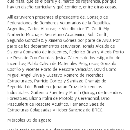
qué trata, qué es el perfil y el marco de referencia, por qué
hay un diseño curricular y qué contiene, entre otras cosas.
Allí estuvieron presentes el presidente del Consejo de
Federaciones de Bomberos Voluntarios de la República
Argentina, Carlos Alfonso; el Vicedirector 1º., Cmdt. My.
Norberto Mucha; el Secretario Académico, Sub. Cmdt.,
Segundo González; y Ximena Gómez por parte de ANB. Por
parte de los departamentos estuvieron: Tomás Alcalde de
Sistema Comando de Incidentes; Federico Brian y Alexis Porto
de Rescate Con Cuerdas; Jesica Cáceres de Investigación de
Incendios; Pablo Caliva de Materiales Peligrosos; Gonzalo
Castillo y Vicente Porto de Rescate Vehicular; David Corro,
Miguel Ángel Oliva y Gustavo Romero de Incendios
Estructurales; Patricio Cortez y Santiago Gramajo de
Seguridad del Bombero; Jonatan Cruz de Incendios
Industriales; Guillermo Fuentes y Martín Quiroga de Incendios
Forestales; Liliana Italini de Protolo y Ceremonial; Dino
Pascualetti de Rescate Acuático; Fernando Saez de
Estructuras Colapsadas y Heber Sanchez de BREC.
Miércoles 05 de agosto
Por la tarde se reunió el departamento de Rescate Acuático y