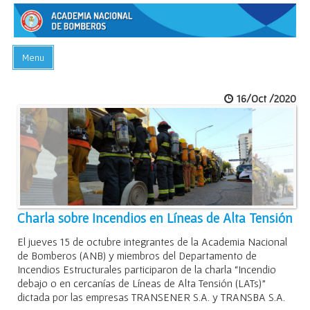
Menu
INICIO
16/Oct /2020
ACADEMIA
PREGUNTAS FRECUENTES
BIBLIOTECA
EVENTOS
CONTACTO
Charla sobre Incendios en Líneas de Alta Tensión
El jueves 15 de octubre integrantes de la Academia Nacional
de Bomberos (ANB) y miembros del Departamento de
Incendios Estructurales participaron de la charla “Incendio
debajo o en cercanías de Líneas de Alta Tensión (LATs)”
dictada por las empresas TRANSENER S.A. y TRANSBA S.A.