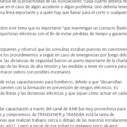
tancia de la proactividad de las Asociaciones “cada cuartel debería te
amar en el caso de algún accidente o algún problema. Uno debería tene
una línea importante y a quién hay que llamar para el corte o cualquier
obre este tema que es importante “que mantengan un contacto fluido
sportistas eléctricas con el fin de evitar pérdidas de tiempo y garanti
articipantes y observó que las consultas estaban puestas en cuestione
sobre los procedimientos a seguir en caso de emergencias por fuego deb
te, las distancias de seguridad fueron un punto importante de la charla
jo de las líneas de alta tensión y las medidas a tener en cuenta para
ostraron videos con posibles escenarios.
de estas capacitaciones para bomberos, debido a que “desarrollan
 cuenten con la formación en prevención de riesgos eléctricos. Es
 de líneas y las distancias eléctricas y que sepan cómo actuar en cada
dar capacitación a través del canal de ANB fue muy provechosa para
des y compromisos de TRANSENER y TRANSBA está la tarea de
onas que realizan trabajos cerca o debajo de las nuestras instalacion
os, etc) (…) pero a pesar de ese esfuerzo teníamos poco alcance