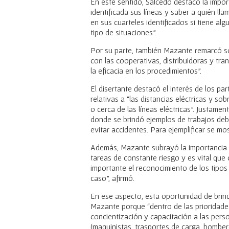
En este sentido, Salcedo destacó la impor
identificada sus líneas y saber a quién ll
en sus cuarteles identificados si tiene alg
tipo de situaciones”.
Por su parte, también Mazante remarcó s
con las cooperativas, distribuidoras y tran
la eficacia en los procedimientos”.
El disertante destacó el interés de los p
relativas a “las distancias eléctricas y 
o cerca de las líneas eléctricas”. Justamen
donde se brindó ejemplos de trabajos deba
evitar accidentes. Para ejemplificar se m
Además, Mazante subrayó la importancia 
tareas de constante riesgo y es vital que
importante el reconocimiento de los tipos
caso”, afirmó.
En ese aspecto, esta oportunidad de brin
Mazante porque “dentro de las priorida
concientización y capacitación a las pers
(maquinistas, trasportes de carga, bomber