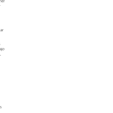
ner
r
zar
s
ajo
,
es