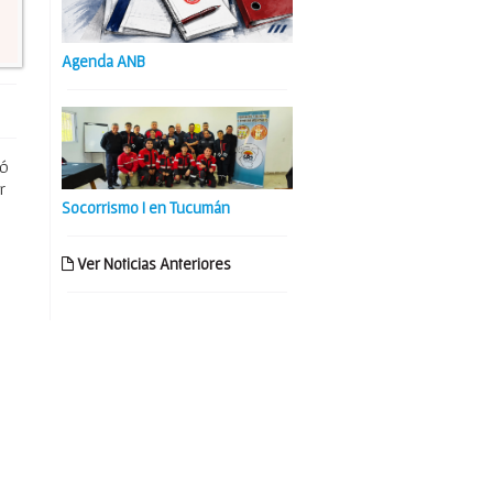
Agenda ANB
zó
r
Socorrismo I en Tucumán
Ver Noticias Anteriores
o