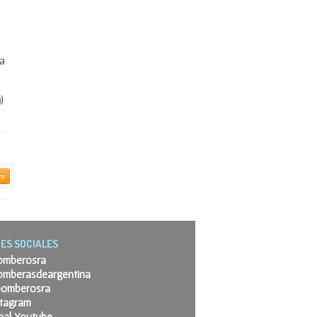
 a
á
)
am
ES SOCIALES
omberosra
omberasdeargentina
omberosra
stagram
nal Youtube