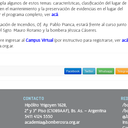
la algunos de estos temas: características, clasificación del lugar de
n el mantenimiento y la preservación de evidencias en el lugar del
r el programa completo, ver
acá
.
ción de Incendios, Of. Ay. Pablo Pianca, estará frente al curso junto
el Sgto. Mauro Rotanio y la bombera Jéssica Cáseres.
re ingresar al
Campus Virtual
(por instructivo para registrarse, ver
ac
.org.ar.
Facebook
Twitter
Whatsapp
Telegr
CONTACTO
RED
Hipólito Yrigoyen 1628,
/b
2º y 3º Piso (C1089AAF), Bs. As. – Argentina
/b
5411 4124 5550
@b
academia@bomberosra.org.ar
In
Ca