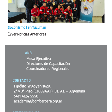
Socorrismo I en Tucumán
Ver Noticias Anteriores
ANB
Mesa Ejecutiva
Directores de Capacitación
Coordinadores Regionales
CONTACTO
Hipólito Yrigoyen 1628,
2º y 3º Piso (C1089AAF), Bs. As. – Argentina
5411 4124 5550
academia@bomberosra.org.ar