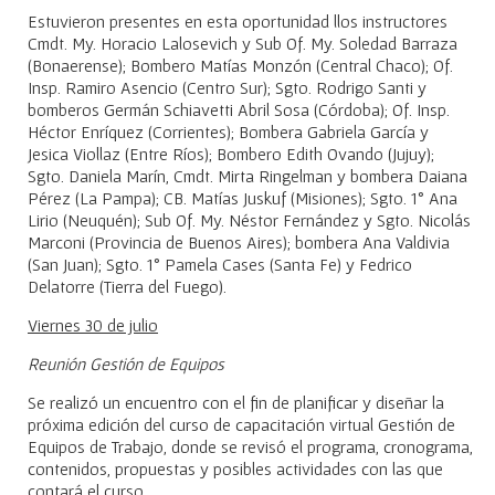
Estuvieron presentes en esta oportunidad llos instructores
Cmdt. My. Horacio Lalosevich y Sub Of. My. Soledad Barraza
(Bonaerense); Bombero Matías Monzón (Central Chaco); Of.
Insp. Ramiro Asencio (Centro Sur); Sgto. Rodrigo Santi y
bomberos Germán Schiavetti Abril Sosa (Córdoba); Of. Insp.
Héctor Enríquez (Corrientes); Bombera Gabriela García y
Jesica Viollaz (Entre Ríos); Bombero Edith Ovando (Jujuy);
Sgto. Daniela Marín, Cmdt. Mirta Ringelman y bombera Daiana
Pérez (La Pampa); CB. Matías Juskuf (Misiones); Sgto. 1° Ana
Lirio (Neuquén); Sub Of. My. Néstor Fernández y Sgto. Nicolás
Marconi (Provincia de Buenos Aires); bombera Ana Valdivia
(San Juan); Sgto. 1° Pamela Cases (Santa Fe) y Fedrico
Delatorre (Tierra del Fuego).
Viernes 30 de julio
Reunión Gestión de Equipos
Se realizó un encuentro con el fin de planificar y diseñar la
próxima edición del curso de capacitación virtual Gestión de
Equipos de Trabajo, donde se revisó el programa, cronograma,
contenidos, propuestas y posibles actividades con las que
contará el curso.