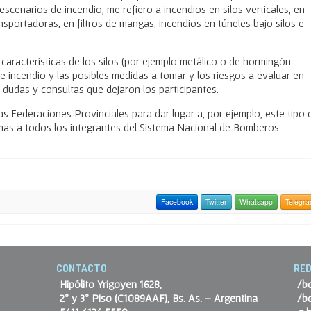
escenarios de incendio, me refiero a incendios en silos verticales, en
ansportadoras, en filtros de mangas, incendios en túneles bajo silos e
características de los silos (por ejemplo metálico o de hormingón
e incendio y las posibles medidas a tomar y los riesgos a evaluar en
n dudas y consultas que dejaron los participantes.
s Federaciones Provinciales para dar lugar a, por ejemplo, este tipo 
smas a todos los integrantes del Sistema Nacional de Bomberos
Facebook
Twitter
Whatsapp
Telegr
CONTACTO
RED
Hipólito Yrigoyen 1628,
/b
2º y 3º Piso (C1089AAF), Bs. As. – Argentina
/b