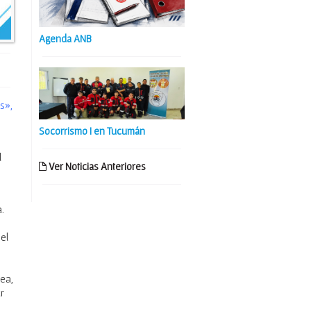
Agenda ANB
s»,
Socorrismo I en Tucumán
l
Ver Noticias Anteriores
.
el
ea,
r