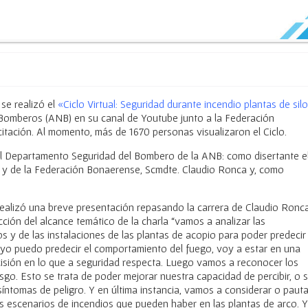
 se realizó el
«Ciclo Virtual: Seguridad durante incendio plantas de silo
Bomberos (ANB) en su canal de Youtube junto a la Federación
tación. Al momento, más de 1670 personas visualizaron el Ciclo.
del Departamento Seguridad del Bombero de la ANB: como disertante e
y de la Federación Bonaerense, Scmdte. Claudio Ronca y, como
 realizó una breve presentación repasando la carrera de Claudio Ronca
ción del alcance temático de la charla “vamos a analizar las
os y de las instalaciones de las plantas de acopio para poder predecir 
si yo puedo predecir el comportamiento del fuego, voy a estar en una
cisión en lo que a seguridad respecta. Luego vamos a reconocer los
esgo. Esto se trata de poder mejorar nuestra capacidad de percibir, o s
síntomas de peligro. Y en última instancia, vamos a considerar o pauta
os escenarios de incendios que pueden haber en las plantas de arco. Y