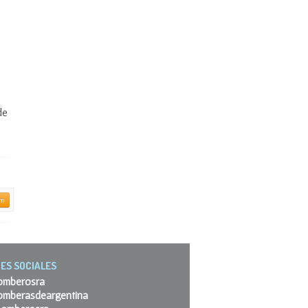
de
am
ES SOCIALES
omberosra
omberasdeargentina