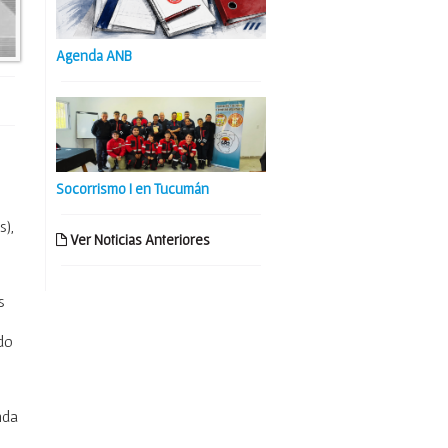
Agenda ANB
Socorrismo I en Tucumán
s),
Ver Noticias Anteriores
s
do
nda