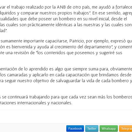
var el trabajo realizado por la ANB de otro país, me ayudó a fortalec
quiridos y comparar nuestros propios trabajos”. En ese sentido, agr
cualidades que debe poseer un bombero en su nivel inicial, desde el
las cuales son prácticamente idénticas a las nuestras y las cuales son
ad”.
 sumamente importante capacitarse, Patricio, por ejemplo, expresó q
ión es bienvenida y ayuda al crecimiento del departamento”, y comen
ante una revisión de “los contenidos que poseemos y sugeriré sus
ementación de lo aprendido es algo que siempre suma para, obviamente
 los camaradas y aplicarlo en cada capacitación que brindamos desde 
a seguir nuestro objetivo de salvaguardar la vida de cada bombero 
 se continuará trabajando para que cada vez sean más los bombero
aciones internacionales y nacionales.
Facebook
Twitter
Whatsapp
Telegr