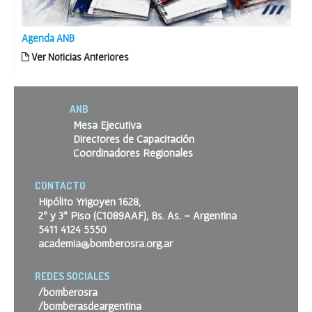
Agenda ANB
Ver Noticias Anteriores
ANB
Mesa Ejecutiva
Directores de Capacitación
Coordinadores Regionales
CONTACTO
Hipólito Yrigoyen 1628,
2º y 3º Piso (C1089AAF), Bs. As. – Argentina
5411 4124 5550
academia@bomberosra.org.ar
REDES SOCIALES
/bomberosra
/bomberasdeargentina