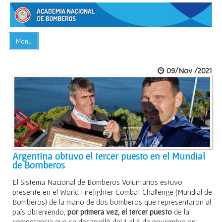
Menu
INICIO
09/Nov /2021
ACADEMIA
PREGUNTAS FRECUENTES
BIBLIOTECA
EVENTOS
CONTACTO
Argentina obtuvo el tercer puesto en el Mundial
de Bomberos
El Sistema Nacional de Bomberos Voluntarios estuvo
presente en el World Firefighter Combat Challenge (Mundial de
Bomberos) de la mano de dos bomberos que representaron al
país obteniendo,
por primera vez, el tercer puesto
de la
competencia que se desarrolló del 1 al 6 de noviembre en