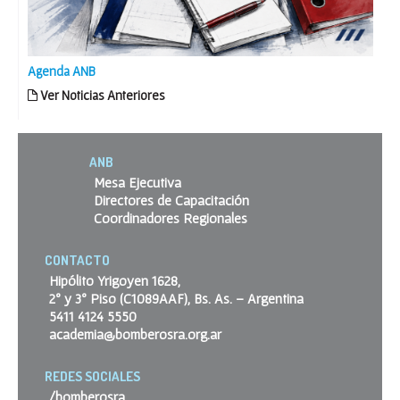
Agenda ANB
Ver Noticias Anteriores
ANB
Mesa Ejecutiva
Directores de Capacitación
Coordinadores Regionales
CONTACTO
Hipólito Yrigoyen 1628,
2º y 3º Piso (C1089AAF), Bs. As. – Argentina
5411 4124 5550
academia@bomberosra.org.ar
REDES SOCIALES
/bomberosra