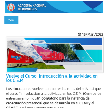
Menu
INICIO
16/Mar /2022
ACADEMIA
PREGUNTAS FRECUENTES
BIBLIOTECA
EVENTOS
CONTACTO
Vuelve el Curso: Introducción a la actividad en
los C.E.M
Los simuladores vuelven a recorrer las rutas del país, así que
el curso “Introducción a la actividad en los C.E.M. (Centros de
entrenamiento móvil)”,
obligatorio para la instancia de
capacitación presencial que se desarrolla en el CEMI y el
CEMEC
¡está más vigente que nunca!