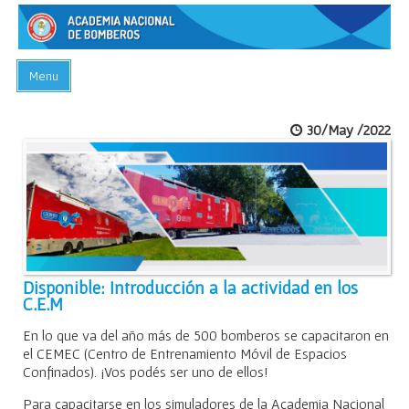
Menu
INICIO
30/May /2022
ACADEMIA
PREGUNTAS FRECUENTES
BIBLIOTECA
EVENTOS
CONTACTO
Disponible: Introducción a la actividad en los
C.E.M
En lo que va del año más de 500 bomberos se capacitaron en
el CEMEC (Centro de Entrenamiento Móvil de Espacios
Confinados). ¡Vos podés ser uno de ellos!
Para capacitarse en los simuladores de la Academia Nacional