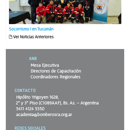
Socorrismo I en Tucumán
Ver Noticias Anteriores
ANB
Mesa Ejecutiva
Directores de Capacitación
Coordinadores Regionales
CONTACTO
Hipólito Yrigoyen 1628,
2º y 3º Piso (C1089AAF), Bs. As. – Argentina
5411 4124 5550
academia@bomberosra.org.ar
REDES SOCIALES