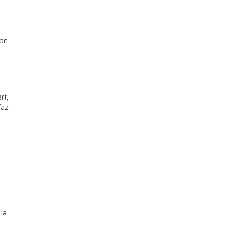
con
rt,
íaz
la