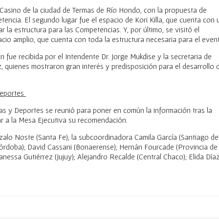
al Casino de la ciudad de Termas de Río Hondo, con la propuesta de
petencia. El segundo lugar fue el espacio de Kori Killa, que cuenta con 
la estructura para las Competencias. Y, por último, se visitó el
o amplio, que cuenta con toda la estructura necesaria para el even
 fue recibida por el Intendente Dr. Jorge Mukdise y la secretaria de
z, quienes mostraron gran interés y predisposición para el desarrollo 
Deportes
as y Deportes se reunió para poner en común la información tras la
var a la Mesa Ejecutiva su recomendación.
alo Noste (Santa Fe); la subcoordinadora Camila García (Santiago de
 (Córdoba); David Cassani (Bonaerense); Hernán Fourcade (Provincia de
anessa Gutiérrez (Jujuy); Alejandro Recalde (Central Chaco); Elida Día