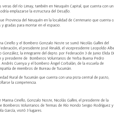
as veras del río Limay, también en Neuquén Capital, que cuenta con un
odría emplazarse la estructura del Desafío.
que Provincia del Neuquén en la localidad de Centenario que cuenta 
s y gradas para montar en el espacio.
na Ciriello y el Bombero Gonzalo Noste se sumó Nicolás Gallini del
ederación, el presidente José Rinaldi, el vicepresidente Leopoldo Albe
o González, la integrante del depto. por Federación 3 de Junio Elida D
ón y presidente de Bomberos Voluntarios de Yerba Buena Pedro
o. Andrés Cuenya y el bombero Ángel Corbalán, de la escuela de
ompañía de miembros de Bureau de Tucumán.
ociedad Rural de Tucumán que cuenta con una pista central de pasto,
llarse la competencia.
Marina Ciriello, Gonzalo Noste, Nicolás Gallini, el presidente de la
 de Bomberos Voluntarios de Termas de Río Hondo Sergio Rodríguez y 
 García, visitó 3 lugares.