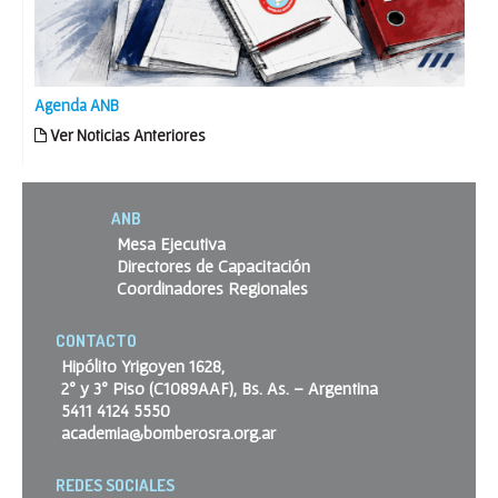
Agenda ANB
Ver Noticias Anteriores
ANB
Mesa Ejecutiva
Directores de Capacitación
Coordinadores Regionales
CONTACTO
Hipólito Yrigoyen 1628,
2º y 3º Piso (C1089AAF), Bs. As. – Argentina
5411 4124 5550
academia@bomberosra.org.ar
REDES SOCIALES