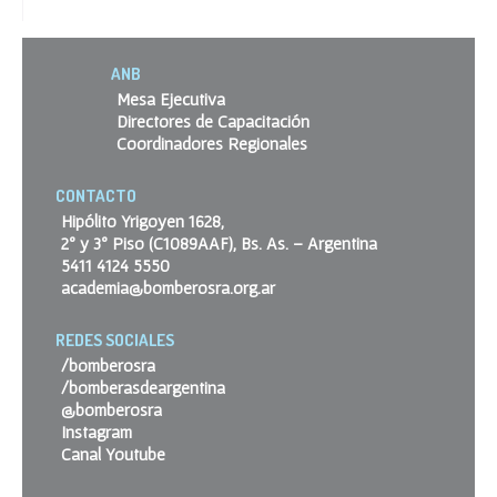
ANB
Mesa Ejecutiva
Directores de Capacitación
Coordinadores Regionales
CONTACTO
Hipólito Yrigoyen 1628,
2º y 3º Piso (C1089AAF), Bs. As. – Argentina
5411 4124 5550
academia@bomberosra.org.ar
REDES SOCIALES
/bomberosra
/bomberasdeargentina
@bomberosra
Instagram
Canal Youtube