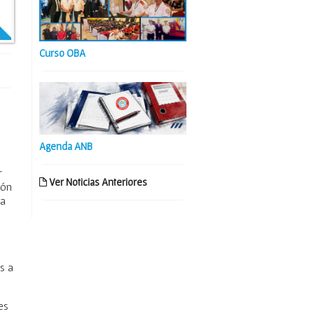
Curso OBA
Agenda ANB
r
Ver Noticias Anteriores
ión
sa
s a
es