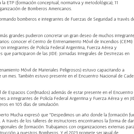
a la ETP (formación conceptual, normativa y metodológica); 11
Organización de Bomberos Americanos.
 formando bomberos e integrantes de Fuerzas de Seguridad a través d
s más grandes pudieron concretar un gran deseo de muchos integrant
rios: conocer el Centro de Entrenamiento Móvil de Incendios (CEMI)
ron integrantes de Policía Federal Argentina, Fuerza Aérea y
s que participaron de las JIDE: Jornadas Integrales de Destrezas en
.
enamiento Móvil de Materiales Peligrosos) estuvo capacitando a
 un mes. También estuvo presente en el Encuentro Nacional de Cade
 de Espacios Confinados) además de estar presente en el Encuentro
nes a integrantes de Policía Federal Argentina y Fuerza Aérea y en JI
ros en 105 días de simulación.
orberto Mucha expresó que “Despedimos un año donde la formación fu
. A través de los talleres de instructores encontramos la forma de dar
egionales de formación. Trabajamos con organizaciones externas par
trucción a nuestros Bomberos. Y el 2023 promete ser igual de