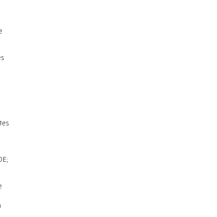
e
es
tes
DE;
e
a