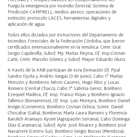
Fuego,la emergencia por incendio forestal, Sistema de
Predicción CAMPBELL; medios aéreos; operaciones de
extinción, protocolo LACES, herramientas digitales y
aplicación de agua.
Todos ellos dictados por instructores del Departamento de
Incendios Forestales de la Federación Córdoba, que fueron
certificados internacionalmente en la temática: Cmte. Gral.
Sergio Capdevilla, Subof. My. Matías Reyna, Of. Insp.Cristian
Carle, Cmte. Marcelo Gómez y Subof. Mayor Eduardo Glunz.
A través de la ANB participan de esta formación Of. Ppal.
Sandro Oyola y Andrés Vargas (3 de Junio), Cabo 1° Matías
Monzón y Bomberos Nésto Caceres, Hugo Ríos y Lucas
Romero (Central Chaco); Cabo 1° Sabrina Gerez, Bombero
Ezequiel Madera, Of. Insp. Franco Rojas y Bombero Ignacio
Tallerico (Bonaerense), Of. Insp. Luis Moreyra, Bombero Daniel
Aregin (Corrientes), Bombero Cristian Ochoa, Scmte. Daniel
Chocabar (Salta), Bomberas María Laura Barreiro y Florencia
Barulich Aramayo Kyomi (Agrupación Serrana), Cabo Dominga
Díaz (Catamarca), Subof. Ayte. José Álvarez y Bombero José
Navarrete (Centro Sur), Bombero Sergio Bossio (Mendoza),
Bombero Emanuel Godoy y Sgto. Luis Maldonado (Santiago