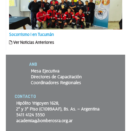
Socorrismo I en Tucumán
Ver Noticias Anteriores
ANB
Mesa Ejecutiva
Directores de Capacitación
Coordinadores Regionales
CONTACTO
Hipólito Yrigoyen 1628,
2º y 3º Piso (C1089AAF), Bs. As. – Argentina
5411 4124 5550
academia@bomberosra.org.ar