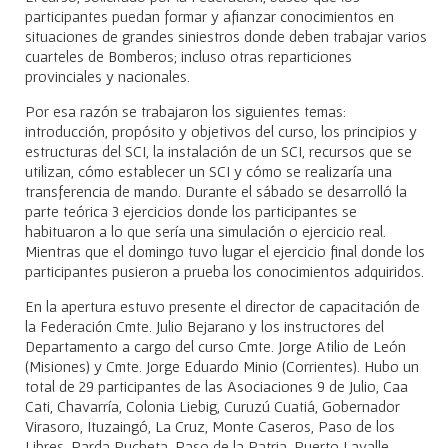
participantes puedan formar y afianzar conocimientos en
situaciones de grandes siniestros donde deben trabajar varios
cuarteles de Bomberos; incluso otras reparticiones
provinciales y nacionales.
Por esa razón se trabajaron los siguientes temas:
introducción, propósito y objetivos del curso, los principios y
estructuras del SCI, la instalación de un SCI, recursos que se
utilizan, cómo establecer un SCI y cómo se realizaría una
transferencia de mando. Durante el sábado se desarrolló la
parte teórica 3 ejercicios donde los participantes se
habituaron a lo que sería una simulación o ejercicio real.
Mientras que el domingo tuvo lugar el ejercicio final donde los
participantes pusieron a prueba los conocimientos adquiridos.
En la apertura estuvo presente el director de capacitación de
la Federación Cmte. Julio Bejarano y los instructores del
Departamento a cargo del curso Cmte. Jorge Atilio de León
(Misiones) y Cmte. Jorge Eduardo Minio (Corrientes). Hubo un
total de 29 participantes de las Asociaciones 9 de Julio, Caa
Cati, Chavarría, Colonia Liebig, Curuzú Cuatiá, Gobernador
Virasoro, Ituzaingó, La Cruz, Monte Caseros, Paso de los
Libres, Parda Pucheta, Paso de la Patria, Puerto Lavalle,