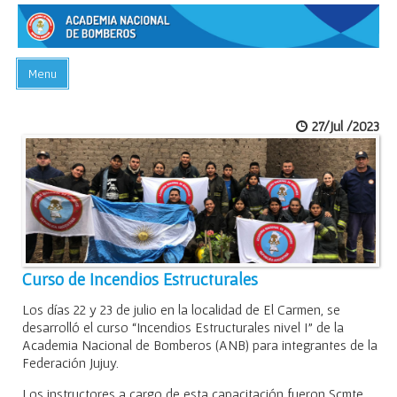
Menu
INICIO
27/Jul /2023
ACADEMIA
PREGUNTAS FRECUENTES
BIBLIOTECA
EVENTOS
CONTACTO
Curso de Incendios Estructurales
Los días 22 y 23 de julio en la localidad de El Carmen, se
desarrolló el curso “Incendios Estructurales nivel I” de la
Academia Nacional de Bomberos (ANB) para integrantes de la
Federación Jujuy.
Los instructores a cargo de esta capacitación fueron Scmte.