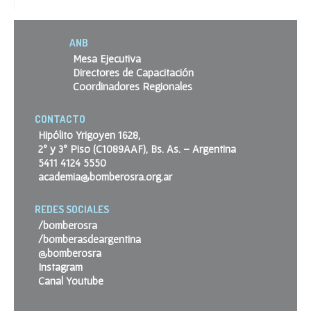
ANB
Mesa Ejecutiva
Directores de Capacitación
Coordinadores Regionales
CONTACTO
Hipólito Yrigoyen 1628,
2º y 3º Piso (C1089AAF), Bs. As. – Argentina
5411 4124 5550
academia@bomberosra.org.ar
REDES SOCIALES
/bomberosra
/bomberasdeargentina
@bomberosra
Instagram
Canal Youtube