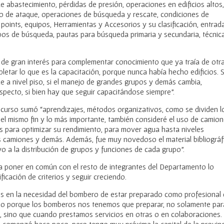
e abastecimiento, pérdidas de presión, operaciones en edificios altos,
po de ataque, operaciones de búsqueda y rescate, condiciones de
points, equipos, Herramientas y Accesorios y su clasificación, entrad
tipos de búsqueda, pautas para búsqueda primaria y secundaria, técnic
de gran interés para complementar conocimiento que ya traía de otr
letar lo que es la capacitación, porque nunca había hecho edificios. S
ue a nivel piso, si el manejo de grandes grupos y demás cambia,
pecto, si bien hay que seguir capacitándose siempre”.
 curso sumó “aprendizajes, métodos organizativos, como se dividen l
n el mismo fin y lo más importante, también consideré el uso de camion
 para optimizar su rendimiento, para mover agua hasta niveles
os camiones y demás. Además, fue muy novedoso el material bibliográf
vo a la distribución de grupos y funciones de cada grupo”.
a poner en común con el resto de integrantes del Departamento lo
ficación de criterios y seguir creciendo.
sis en la necesidad del bombero de estar preparado como profesional
urso porque los bomberos nos tenemos que preparar, no solamente par
, sino que cuando prestamos servicios en otras o en colaboraciones.
ue comenzó hace poco, pero tengo muy próxima la capital de la provinc