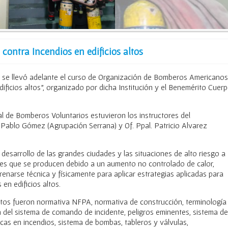
contra Incendios en edificios altos
or, se llevó adelante el curso de Organización de Bomberos Americanos
ificios altos”, organizado por dicha Institución y el Benemérito Cuer
 de Bomberos Voluntarios estuvieron los instructores del
Pablo Gómez (Agrupación Serrana) y Of. Ppal. Patricio Alvarez
l desarrollo de las grandes ciudades y las situaciones de alto riesgo a
nes que se producen debido a un aumento no controlado de calor,
narse técnica y físicamente para aplicar estrategias aplicadas para
en edificios altos.
stos fueron normativa NFPA, normativa de construcción, terminología
ón del sistema de comando de incidente, peligros eminentes, sistema de
licas en incendios, sistema de bombas, tableros y válvulas,