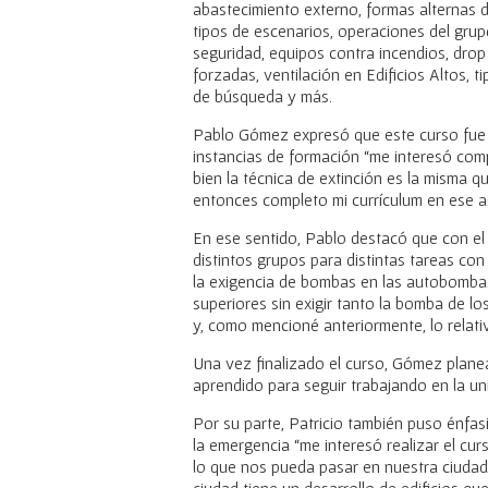
abastecimiento externo, formas alternas d
tipos de escenarios, operaciones del gru
seguridad, equipos contra incendios, drop 
forzadas, ventilación en Edificios Altos, 
de búsqueda y más.
Pablo Gómez expresó que este curso fue 
instancias de formación “me interesó comp
bien la técnica de extinción es la misma q
entonces completo mi currículum en ese as
En ese sentido, Pablo destacó que con el
distintos grupos para distintas tareas co
la exigencia de bombas en las autobombas
superiores sin exigir tanto la bomba de l
y, como mencioné anteriormente, lo relati
Una vez finalizado el curso, Gómez plane
aprendido para seguir trabajando en la uni
Por su parte, Patricio también puso énfa
la emergencia “me interesó realizar el c
lo que nos pueda pasar en nuestra ciudad
ciudad tiene un desarrollo de edificios q