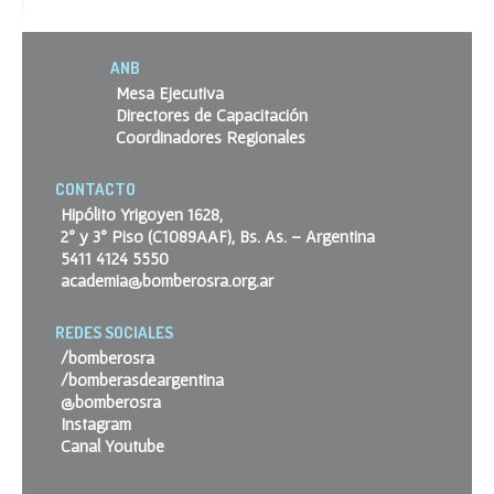
ANB
Mesa Ejecutiva
Directores de Capacitación
Coordinadores Regionales
CONTACTO
Hipólito Yrigoyen 1628,
2º y 3º Piso (C1089AAF), Bs. As. – Argentina
5411 4124 5550
academia@bomberosra.org.ar
REDES SOCIALES
/bomberosra
/bomberasdeargentina
@bomberosra
Instagram
Canal Youtube