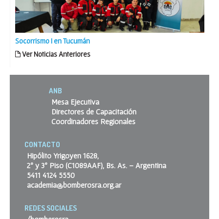
Socorrismo I en Tucumán
Ver Noticias Anteriores
ANB
Mesa Ejecutiva
Directores de Capacitación
Coordinadores Regionales
CONTACTO
Hipólito Yrigoyen 1628,
2º y 3º Piso (C1089AAF), Bs. As. – Argentina
5411 4124 5550
academia@bomberosra.org.ar
REDES SOCIALES