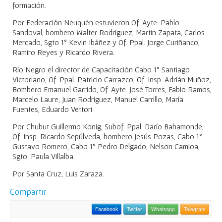
formación.
Por Federación Neuquén estuvieron Of. Ayte. Pablo
Sandoval, bombero Walter Rodríguez, Martín Zapata, Carlos
Mercado, Sgto 1° Kevin Ibáñez y Of. Ppal. Jorge Curiñanco,
Ramiro Reyes y Ricardo Rivera.
Río Negro el director de Capacitación Cabo 1° Santiago
Victoriano, Of. Ppal. Patricio Carrazco, Of. Insp. Adrián Muñoz,
Bombero Emanuel Garrido, Of. Ayte. José Torres, Fabio Ramos,
Marcelo Laure, Juan Rodríguez, Manuel Carrillo, María
Fuentes, Eduardo Vettori
Por Chubut Guillermo Konig, Subof. Ppal. Darío Bahamonde,
Of. Insp. Ricardo Sepúlveda, bombero Jesús Pozas, Cabo 1°
Gustavo Romero, Cabo 1° Pedro Delgado, Nelson Camioa,
Sgto. Paula Villalba.
Por Santa Cruz, Luis Zaraza.
Compartir
Facebook
Twitter
Whatsapp
Telegram