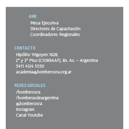
ANB
Mesa Ejecutiva
Directores de Capacitación
Coordinadores Regionales
CONTACTO
Hipólito Yrigoyen 1628,
2º y 3º Piso (C1089AAF), Bs. As. – Argentina
5411 4124 5550
academia@bomberosra.org.ar
REDES SOCIALES
/bomberosra
/bomberasdeargentina
@bomberosra
Instagram
Canal Youtube