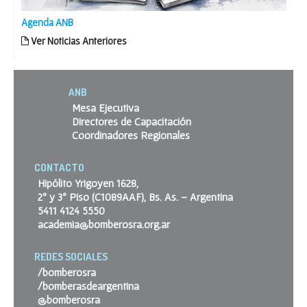
Agenda ANB
Ver Noticias Anteriores
ANB
Mesa Ejecutiva
Directores de Capacitación
Coordinadores Regionales
CONTACTO
Hipólito Yrigoyen 1628,
2º y 3º Piso (C1089AAF), Bs. As. – Argentina
5411 4124 5550
academia@bomberosra.org.ar
REDES SOCIALES
/bomberosra
/bomberasdeargentina
@bomberosra