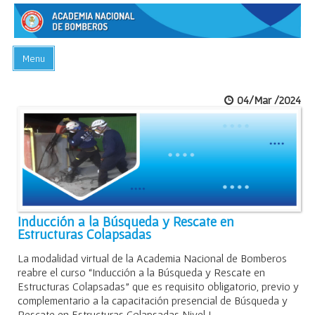
Menu
INICIO
04/Mar /2024
ACADEMIA
PREGUNTAS FRECUENTES
BIBLIOTECA
EVENTOS
CONTACTO
Inducción a la Búsqueda y Rescate en
Estructuras Colapsadas
La modalidad virtual de la Academia Nacional de Bomberos
reabre el curso “Inducción a la Búsqueda y Rescate en
Estructuras Colapsadas” que es requisito obligatorio, previo y
complementario a la capacitación presencial de Búsqueda y
Rescate en Estructuras Colapsadas Nivel I.