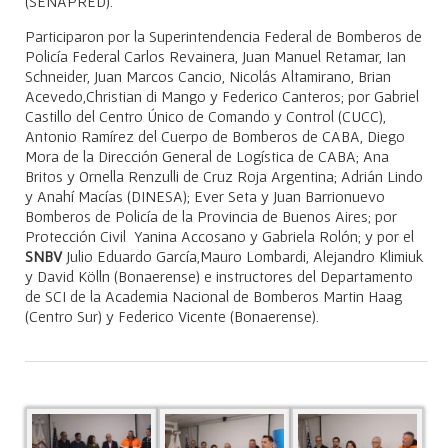
(SENAPRED).
Participaron por la Superintendencia Federal de Bomberos de
Policía Federal Carlos Revainera, Juan Manuel Retamar, Ian
Schneider, Juan Marcos Cancio, Nicolás Altamirano, Brian
Acevedo,Christian di Mango y Federico Canteros; por Gabriel
Castillo del Centro Único de Comando y Control (CUCC),
Antonio Ramírez del Cuerpo de Bomberos de CABA, Diego
Mora de la Dirección General de Logística de CABA; Ana
Britos y Ornella Renzulli de Cruz Roja Argentina; Adrián Lindo
y Anahí Macías (DINESA); Ever Seta y Juan Barrionuevo
Bomberos de Policía de la Provincia de Buenos Aires; por
Protección Civil Yanina Accosano y Gabriela Rolón; y por el
SNBV
Julio Eduardo García,Mauro Lombardi, Alejandro Klimiuk
y David Kölln (Bonaerense) e instructores del Departamento
de SCI de la Academia Nacional de Bomberos Martin Haag
(Centro Sur) y Federico Vicente (Bonaerense).