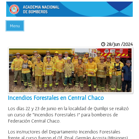
Menu
INICIO
28/Jun /2024
ACADEMIA
PREGUNTAS FRECUENTES
BIBLIOTECA
EVENTOS
CONTACTO
Incendios Forestales en Central Chaco
Los días 22 y 23 de junio en la localidad de Quitilipi se realizó
un curso de “Incendios Forestales I” para bomberos de
Federación Central Chaco.
Los instructores del Departamento Incendios Forestales
frente al curso fueron el Of. Ppal. Germán Acosta (Misiones),