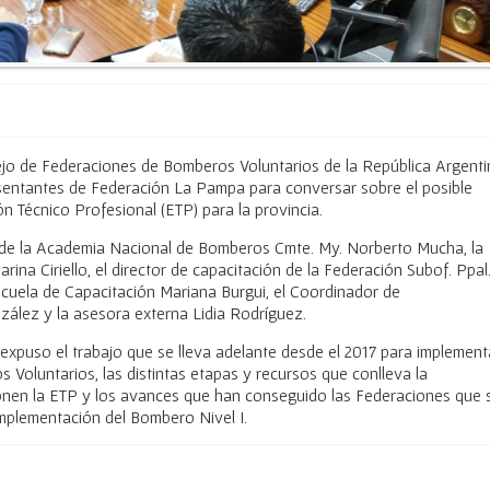
sejo de Federaciones de Bomberos Voluntarios de la República Argenti
sentantes de Federación La Pampa para conversar sobre el posible
 Técnico Profesional (ETP) para la provincia.
l de la Academia Nacional de Bomberos Cmte. My. Norberto Mucha, la
ina Ciriello, el director de capacitación de la Federación Subof. Ppal
scuela de Capacitación Mariana Burgui, el Coordinador de
ález y la asesora externa Lidia Rodríguez.
expuso el trabajo que se lleva adelante desde el 2017 para implement
 Voluntarios, las distintas etapas y recursos que conlleva la
nen la ETP y los avances que han conseguido las Federaciones que 
mplementación del Bombero Nivel I.