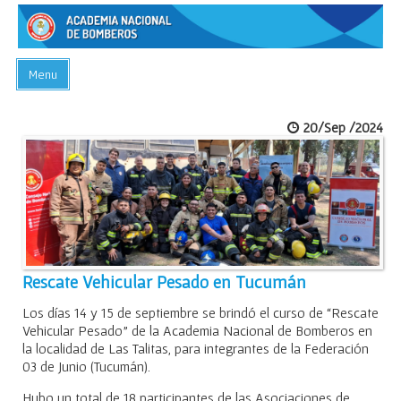
Menu
INICIO
20/Sep /2024
ACADEMIA
PREGUNTAS FRECUENTES
BIBLIOTECA
EVENTOS
CONTACTO
Rescate Vehicular Pesado en Tucumán
Los días 14 y 15 de septiembre se brindó el curso de “Rescate
Vehicular Pesado” de la Academia Nacional de Bomberos en
la localidad de Las Talitas, para integrantes de la Federación
03 de Junio (Tucumán).
Hubo un total de 18 participantes de las Asociaciones de