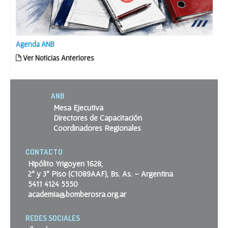
Agenda ANB
Ver Noticias Anteriores
ANB
Mesa Ejecutiva
Directores de Capacitación
Coordinadores Regionales
CONTACTO
Hipólito Yrigoyen 1628,
2º y 3º Piso (C1089AAF), Bs. As. – Argentina
5411 4124 5550
academia@bomberosra.org.ar
REDES SOCIALES