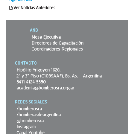
Ver Noticias Anteriores
ANB
Mesa Ejecutiva
Directores de Capacitación
Coordinadores Regionales
CONTACTO
Hipólito Yrigoyen 1628,
2º y 3º Piso (C1089AAF), Bs. As. – Argentina
5411 4124 5550
academia@bomberosra.org.ar
REDES SOCIALES
/bomberosra
/bomberasdeargentina
@bomberosra
Instagram
Canal Youtube